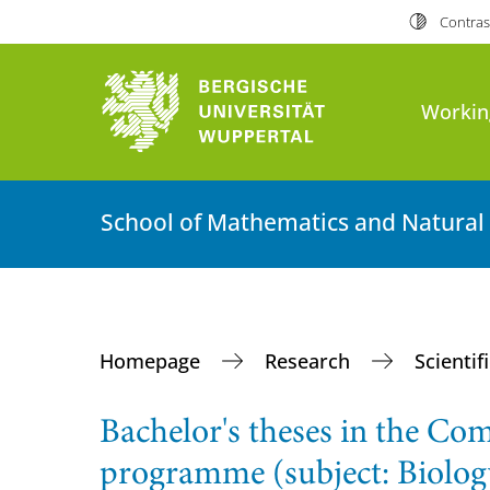
Contras
Workin
School of Mathematics and Natural
Homepage
Research
Scientif
Bachelor's theses in the Co
programme (subject: Biolog