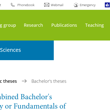
t
Phonebook
Webmail
Emergency
g group
Research
Publications
Teaching
 Sciences
ic theses
Bachelor's theses
mbined Bachelor's
y or Fundamentals of